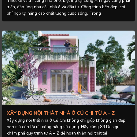
Thiết kế và thi công nhà phố, biệt thự tại Long An ngày càng phát
triển, đáp ứng nhu cầu nhà ở và đầu tư. Công trình bền đẹp, chi
phí hợp lý, nâng cao chất lượng cuộc sống. Trong
XÂY DỰNG NỘI THẤT NHÀ Ở CỦ CHI TỪ A – Z
Xây dựng nội thất nhà ở Củ Chi không chỉ giúp không gian đẹp
hơn mà còn tối ưu công năng sử dụng. Hãy cùng 89 Design
khám phá quy trình từ A – Z để hoàn thiện nội thất tại