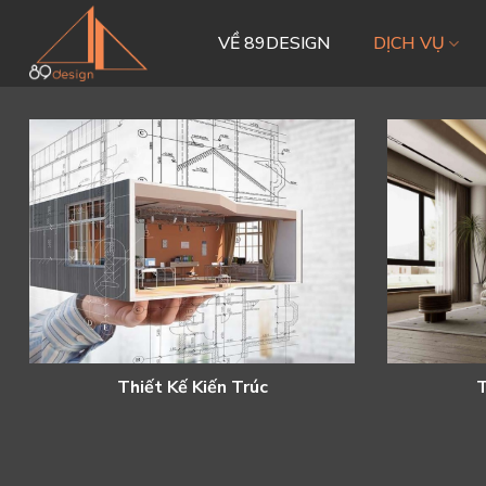
Skip
to
VỀ 89DESIGN
DỊCH VỤ
content
Thiết Kế Kiến Trúc
T