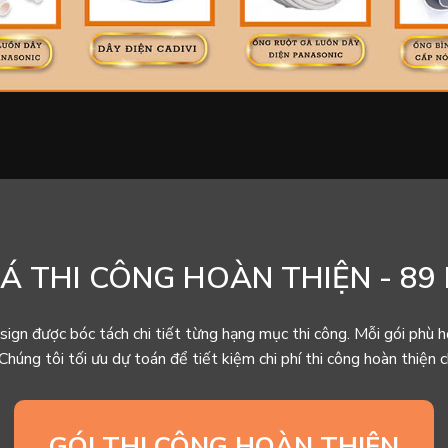
Á THI CÔNG HOÀN THIỆN - 89
sign được bóc tách chi tiết từng hạng mục thi công. Mỗi gói phù h
 Chúng tôi tối ưu dự toán để tiết kiệm chi phí thi công hoàn thiện 
GÓI THI CÔNG HOÀN THIỆN