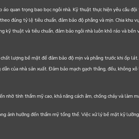
lớp áo quan trọng bao bọc ngôi nhà. Kỹ thuật thực hiện yêu cầu đ
ữa theo đúng tỷ lệ tiêu chuẩn, đảm bảo độ phẳng và mịn. Chia khu 
ng kỹ thuật và tiêu chuẩn, đảm bảo ngôi nhà luôn khô ráo và bền v
ra chất lượng bề mặt để đảm bảo độ mịn và phẳng trước khi ốp lát.
g dẫn của nhà sản xuất. Đảm bảo mạch gạch thẳng, đều, không xô 
iến nhờ tính thẩm mỹ cao, khả năng cách âm, chống cháy và làm mát 
rọng ảnh hưởng đến thẩm mỹ tổng thể. Việc xử lý bề mặt kỹ lưỡng