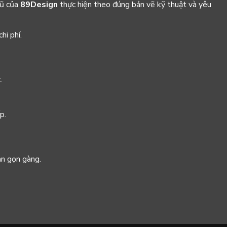
gũ của
89Design
thực hiện theo đúng bản vẽ kỹ thuật và yêu
hi phí.
.
p.
an gọn gàng.