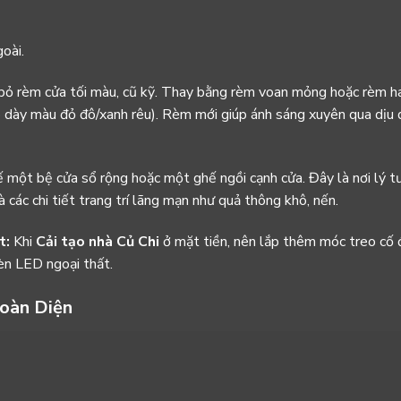
oài.
bỏ rèm cửa tối màu, cũ kỹ. Thay bằng rèm voan mỏng hoặc rèm ha
dày màu đỏ đô/xanh rêu). Rèm mới giúp ánh sáng xuyên qua dịu 
 một bệ cửa sổ rộng hoặc một ghế ngồi cạnh cửa. Đây là nơi lý 
 các chi tiết trang trí lãng mạn như quả thông khô, nến.
t:
Khi
Cải tạo nhà Củ Chi
ở mặt tiền, nên lắp thêm móc treo cố 
èn LED ngoại thất.
Toàn Diện