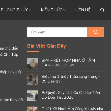
– PHONG THỦY
KIẾN THỨC
LIÊN HỆ
Bài Viết Gần Đây
gia chủ đều
ủ Chi
. Tập
SPA – KẾT HỢP NHÀ Ở TÂM
ĐAN – 89DESIGN
 pháp này giúp
Biệt thự 1 triệt 1 lầu sang trọng –
89 Design
Bí Quyết Xây Nhà Củ Chi Kịp Tiến
Độ Đón Tết 2026
 được thay đổi
Thiết Kế Noel Ấm Cúng khi xây nhà