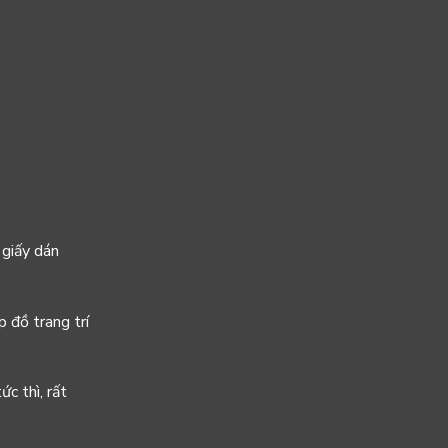
 giấy dán
 đồ trang trí
c thì, rất