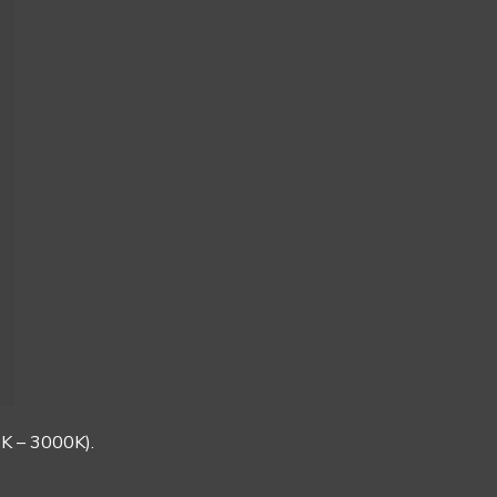
K – 3000K
).