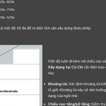
5%
−
80%
0%
−
75%
0%
−
50%
 lệ mật độ tối đa để ra diện tích sàn xây dựng được phép.
Mật độ luôn đi kèm với chiều cao và
Xây dựng tại Củ Chi
cần đảm bảo c
này:
Khoảng lùi:
Xác định khoảng lùi bắ
lộ giới. Khoảng lùi này sẽ ảnh hưởng
dạng của ngôi nhà.
Chiều cao tầng/số tầng:
Kiểm tra 