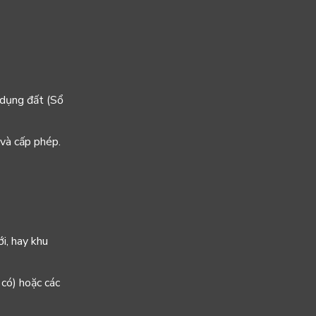
ử dụng đất (Sổ
 và cấp phép.
i, hay khu
có) hoặc các