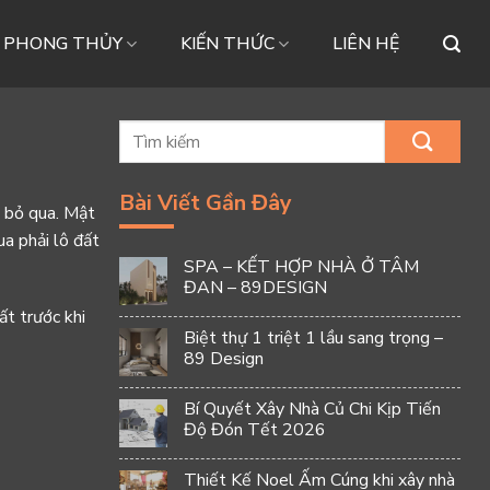
– PHONG THỦY
KIẾN THỨC
LIÊN HỆ
Bài Viết Gần Đây
 bỏ qua. Mật
ua phải lô đất
SPA – KẾT HỢP NHÀ Ở TÂM
ĐAN – 89DESIGN
ất trước khi
Biệt thự 1 triệt 1 lầu sang trọng –
89 Design
Bí Quyết Xây Nhà Củ Chi Kịp Tiến
Độ Đón Tết 2026
Thiết Kế Noel Ấm Cúng khi xây nhà