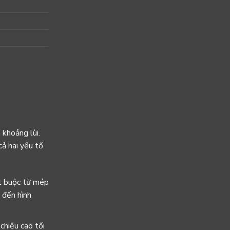
 khoảng lùi.
ả hai yếu tố
t buộc từ mép
 đến hình
chiều cao tối