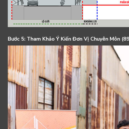
Bước 5: Tham Khảo Ý Kiến Đơn Vị Chuyên Môn (8