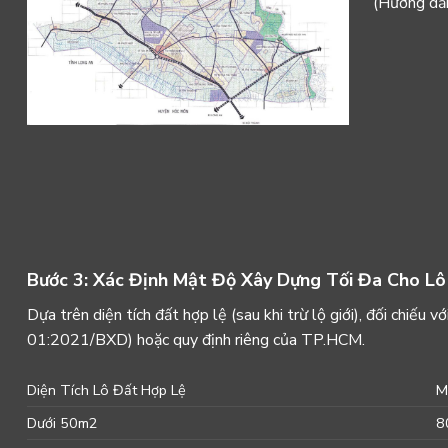
(
Hướng dẫn
Bước 3: Xác Định Mật Độ Xây Dựng Tối Đa Cho Lô
Dựa trên diện tích đất hợp lệ (sau khi trừ lộ giới), đối chi
01:2021/BXD) hoặc quy định riêng của TP.HCM.
Diện Tích Lô Đất Hợp Lệ
M
Dưới
50
m
2
8