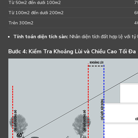
Từ
50
m
2
đến dưới
100
m
2
7
Từ
100
m
2
đến dưới
200
m
2
6
Trên
300
m
2
4
Tính toán diện tích sàn:
Nhân diện tích đất hợp lệ với tỷ
Bước 4: Kiểm Tra Khoảng Lùi và Chiều Cao Tối Đa