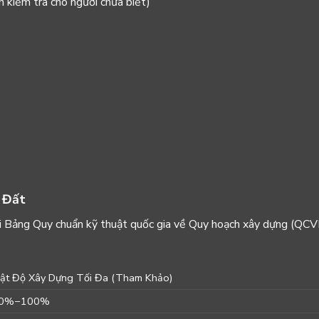
 kiểm tra
cho người chưa biết)
 Đất
ếu với Bảng Quy chuẩn kỹ thuật quốc gia về Quy hoạch xây dựng (QC
ật Độ Xây Dựng Tối Đa (Tham Khảo)
0%
−
100%