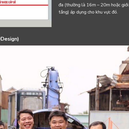
đa (thường là
16
m
–
20
m
hoặc giới
tầng) áp dụng cho khu vực đó.
9Design)