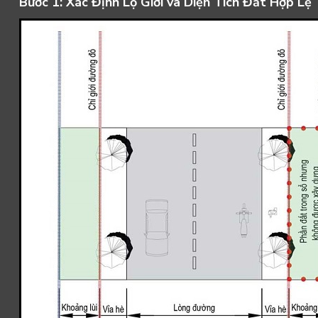
Bước 1: Xác Định Lộ Giới và Diện Tích Đất Hợp Lệ