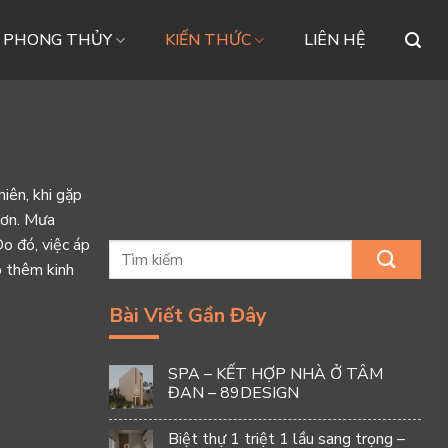
– PHONG THỦY
KIẾN THỨC
LIÊN HỆ
iên, khi gặp
hơn. Mưa
Do đó, việc áp
ó thêm kinh
Bài Viết Gần Đây
SPA – KẾT HỢP NHÀ Ở TÂM
ĐAN – 89DESIGN
Biệt thự 1 triệt 1 lầu sang trọng –