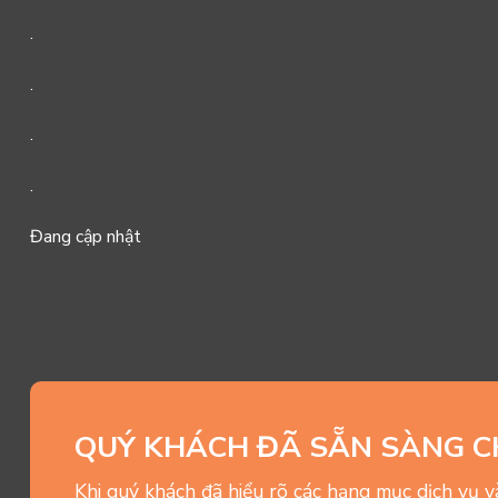
.
.
.
.
Đang cập nhật
QUÝ KHÁCH ĐÃ SẴN SÀNG C
Khi quý khách đã hiểu rõ các hạng mục dịch vụ 