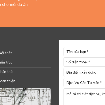
 cho mỗi dự án.
Nội thất
iến trúc
phần thô
hoàn thiện