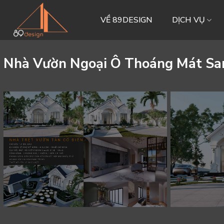
Skip
to
VỀ 89DESIGN
DỊCH VỤ
content
Nhà Vườn Ngoại Ô Thoáng Mát Sa