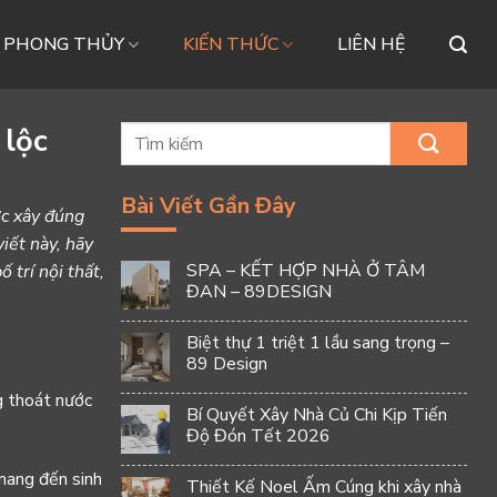
– PHONG THỦY
KIẾN THỨC
LIÊN HỆ
 lộc
Bài Viết Gần Đây
ợc xây đúng
viết này, hãy
SPA – KẾT HỢP NHÀ Ở TÂM
trí nội thất,
ĐAN – 89DESIGN
Biệt thự 1 triệt 1 lầu sang trọng –
89 Design
g thoát nước
Bí Quyết Xây Nhà Củ Chi Kịp Tiến
Độ Đón Tết 2026
mang đến sinh
Thiết Kế Noel Ấm Cúng khi xây nhà