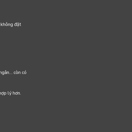
, không đặt
c ngân… còn có
hợp lý hơn.