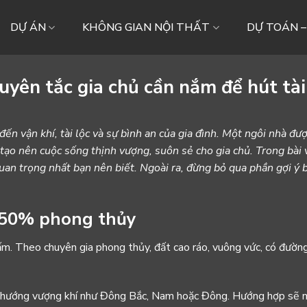
DỰ ÁN
KHÔNG GIAN NỘI THẤT
DỰ TOÁN 
uyên tắc gia chủ cần nắm để hút tài
đến vận khí, tài lộc và sự bình an của gia đình. Một ngôi nhà đư
tạo nên cuộc sống thịnh vượng, suôn sẻ cho gia chủ.
Trong bài 
 trọng nhất bạn nên biết. Ngoài ra, đừng bỏ qua phần gợi ý bố 
m 50% phong thủy
ấm. Theo chuyên gia phong thủy, đất cao ráo, vuông vức, có đườn
ác hướng vượng khí như Đông Bắc, Nam hoặc Đông. Hướng hợp sẽ 