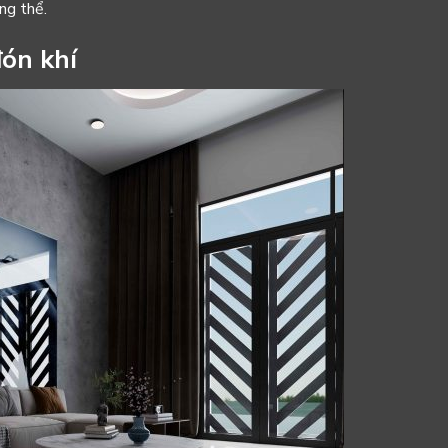
ng thể.
đón khí