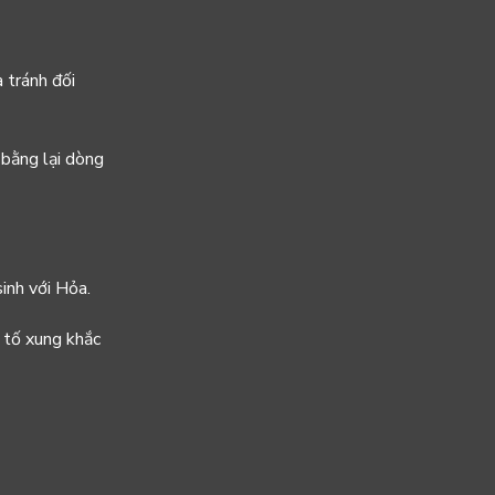
à tránh đối
 bằng lại dòng
inh với Hỏa.
 tố xung khắc