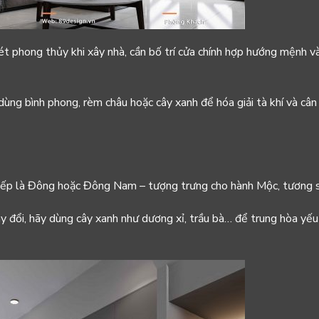
 xét phong thủy khi xây nhà, cần bố trí cửa chính hợp hướng mệnh v
dùng bình phong, rèm châu hoặc cây xanh để hóa giải tà khí và cân
ho bếp là Đông hoặc Đông Nam – tượng trưng cho hành Mộc, tương s
y đổi, hãy dùng cây xanh như dương xỉ, trầu bà… để trung hòa yếu