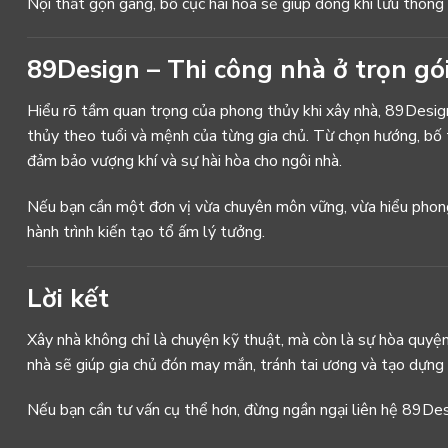
Nội thất gọn gàng, bố cục hài hòa sẽ giúp dòng khí lưu thông 
89Design – Thi công nhà ở trọn gó
Hiểu rõ tầm quan trọng của phong thủy khi xây nhà, 89Design
thủy theo tuổi và mệnh của từng gia chủ. Từ chọn hướng, bố t
đảm bảo vượng khí và sự hài hòa cho ngôi nhà.
Nếu bạn cần một đơn vị vừa chuyên môn vững, vừa hiểu phong
hành trình kiến tạo tổ ấm lý tưởng.
Lời kết
Xây nhà không chỉ là chuyện kỹ thuật, mà còn là sự hòa quyệ
nhà sẽ giúp gia chủ đón may mắn, tránh tai ương và tạo dựng 
Nếu bạn cần tư vấn cụ thể hơn, đừng ngần ngại liên hệ 89Des