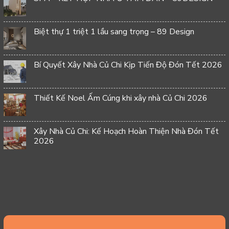
Biệt thự 1 triệt 1 lầu sang trọng – 89 Design
Bí Quyết Xây Nhà Củ Chi Kịp Tiến Độ Đón Tết 2026
Thiết Kế Noel Ấm Cúng khi xây nhà Củ Chi 2026
Xây Nhà Củ Chi: Kế Hoạch Hoàn Thiện Nhà Đón Tết
2026