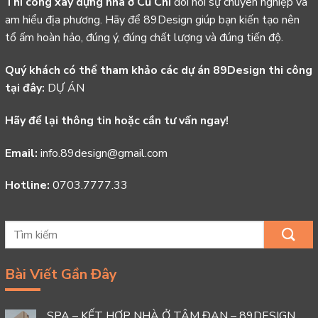
Thi công xây dựng nhà ở Củ Chi
đòi hỏi sự chuyên nghiệp và
am hiểu địa phương. Hãy để 89Design giúp bạn kiến tạo nên
tổ ấm hoàn hảo, đúng ý, đúng chất lượng và đúng tiến độ.
Quý khách có thể tham khảo các dự án 89Design thi công
tại đây:
DỰ ÁN
Hãy để lại thông tin hoặc cần tư vấn ngay!
Email:
info.89design@gmail.com
Hotline:
0703.7777.33
Bài Viết Gần Đây
SPA – KẾT HỢP NHÀ Ở TÂM ĐAN – 89DESIGN