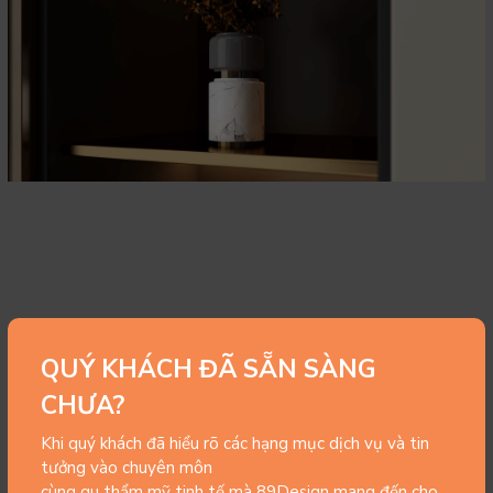
QUÝ KHÁCH ĐÃ SẴN SÀNG
CHƯA?
Khi quý khách đã hiểu rõ các hạng mục dịch vụ và tin
tưởng vào chuyên môn
cùng gu thẩm mỹ tinh tế mà 89Design mang đến cho