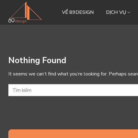
Skip
to
VỀ 89DESIGN
DỊCH VỤ
content
Nothing Found
It seems we can’t find what you’re looking for. Perhaps sear