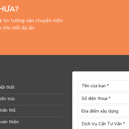
HƯA?
và tin tưởng vào chuyên môn
 cho mỗi dự án.
Nội thất
iến trúc
phần thô
hoàn thiện