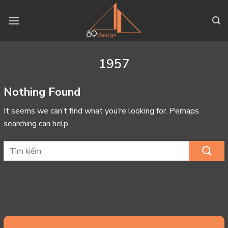
Skip
to
content
1957
Nothing Found
It seems we can’t find what you’re looking for. Perhaps
searching can help.