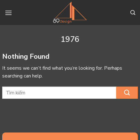
Skip
to
content
1976
Nothing Found
It seems we can’t find what you’re looking for. Perhaps
searching can help.