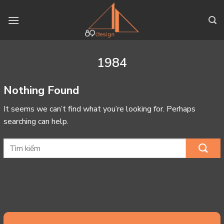
Skip
to
content
1984
Nothing Found
It seems we can’t find what you’re looking for. Perhaps
searching can help.