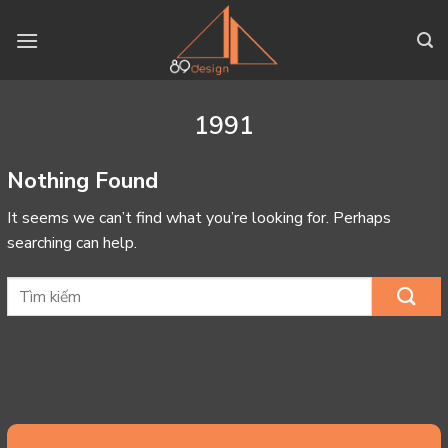
Skip
to
content
1991
Nothing Found
It seems we can’t find what you’re looking for. Perhaps
searching can help.