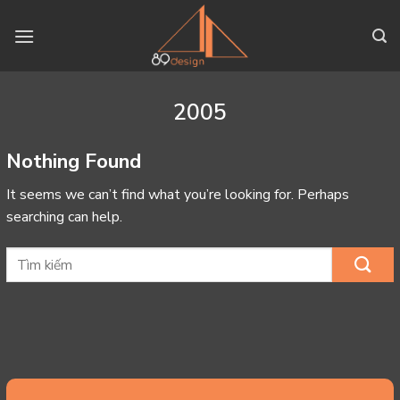
Skip
to
content
2005
Nothing Found
It seems we can’t find what you’re looking for. Perhaps
searching can help.