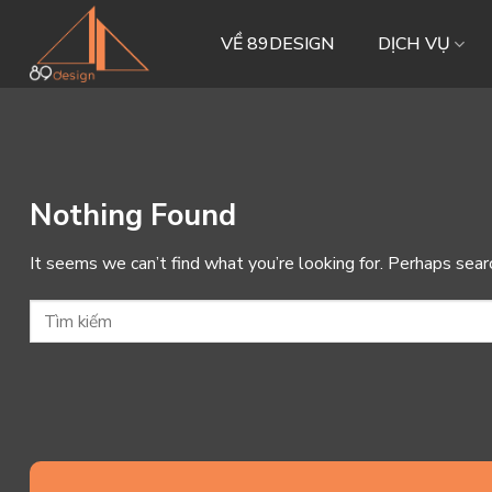
Skip
to
VỀ 89DESIGN
DỊCH VỤ
content
Nothing Found
It seems we can’t find what you’re looking for. Perhaps sear