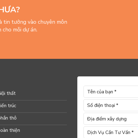
HƯA?
và tin tưởng vào chuyên môn
 cho mỗi dự án.
Nội thất
iến trúc
phần thô
hoàn thiện