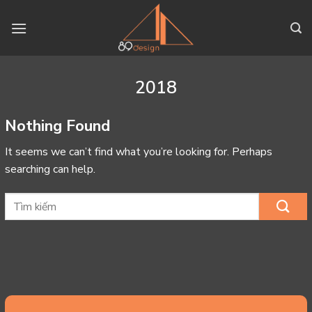
Skip
to
content
2018
Nothing Found
It seems we can’t find what you’re looking for. Perhaps
searching can help.