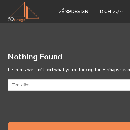
Skip
to
VỀ 89DESIGN
DỊCH VỤ
content
Nothing Found
It seems we can’t find what you’re looking for. Perhaps sear