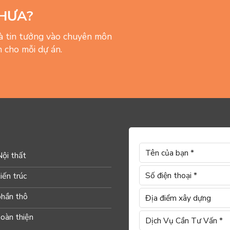
HƯA?
và tin tưởng vào chuyên môn
 cho mỗi dự án.
Nội thất
iến trúc
phần thô
hoàn thiện