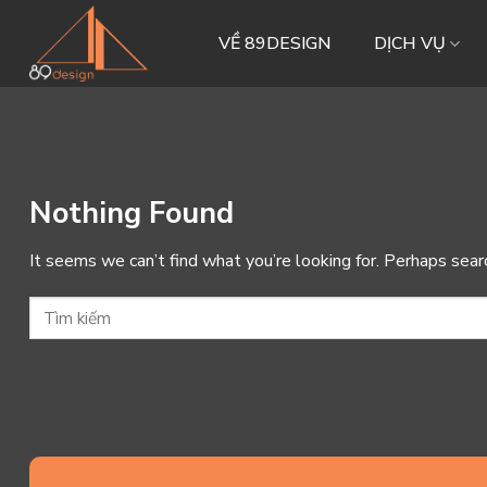
Skip
to
VỀ 89DESIGN
DỊCH VỤ
content
Nothing Found
It seems we can’t find what you’re looking for. Perhaps sear