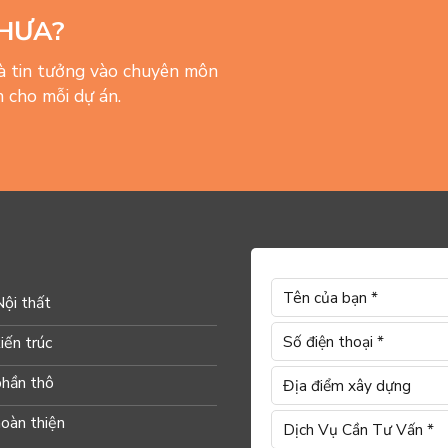
HƯA?
và tin tưởng vào chuyên môn
 cho mỗi dự án.
Nội thất
iến trúc
phần thô
hoàn thiện