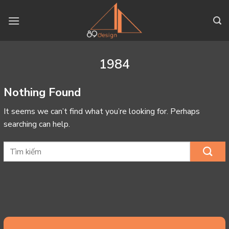
Skip
to
content
1984
Nothing Found
It seems we can’t find what you’re looking for. Perhaps
searching can help.