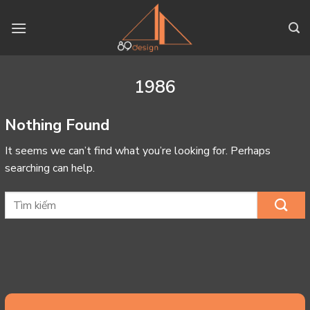
Skip
to
content
1986
Nothing Found
It seems we can’t find what you’re looking for. Perhaps
searching can help.