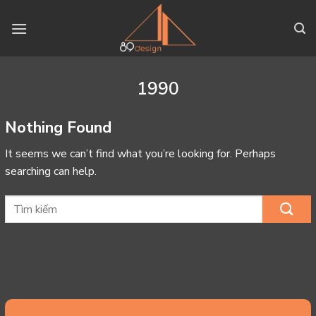
Skip
to
content
1990
Nothing Found
It seems we can’t find what you’re looking for. Perhaps
searching can help.