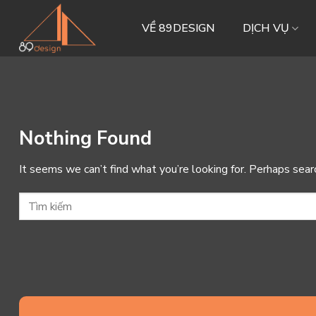
Skip
to
VỀ 89DESIGN
DỊCH VỤ
content
Nothing Found
It seems we can’t find what you’re looking for. Perhaps sear