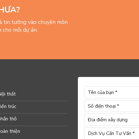
HƯA?
và tin tưởng vào chuyên môn
 cho mỗi dự án.
Nội thất
iến trúc
phần thô
hoàn thiện