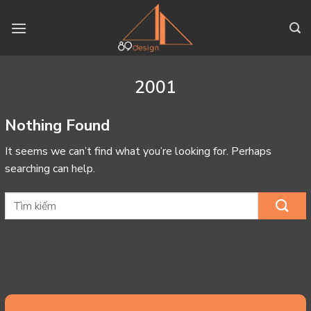
Skip
to
content
2001
Nothing Found
It seems we can’t find what you’re looking for. Perhaps
searching can help.