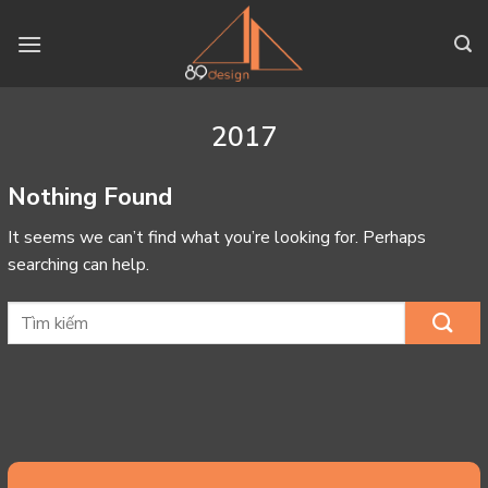
Skip
to
content
2017
Nothing Found
It seems we can’t find what you’re looking for. Perhaps
searching can help.