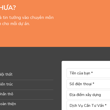
HƯA?
và tin tưởng vào chuyên môn
 cho mỗi dự án.
Nội thất
iến trúc
phần thô
hoàn thiện