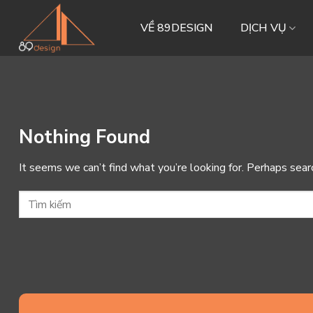
Skip
to
VỀ 89DESIGN
DỊCH VỤ
content
Nothing Found
It seems we can’t find what you’re looking for. Perhaps sear