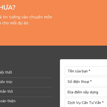
HƯA?
và tin tưởng vào chuyên môn
 cho mỗi dự án.
Nội thất
iến trúc
phần thô
hoàn thiện