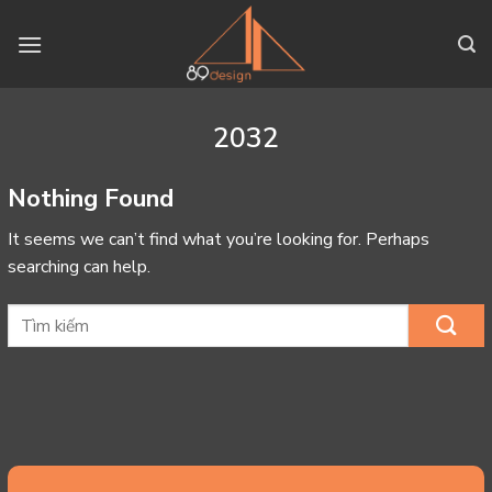
Skip
to
content
2032
Nothing Found
It seems we can’t find what you’re looking for. Perhaps
searching can help.