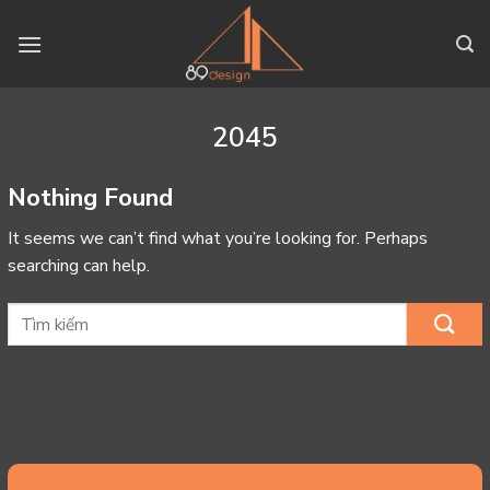
Skip
to
content
2045
Nothing Found
It seems we can’t find what you’re looking for. Perhaps
searching can help.