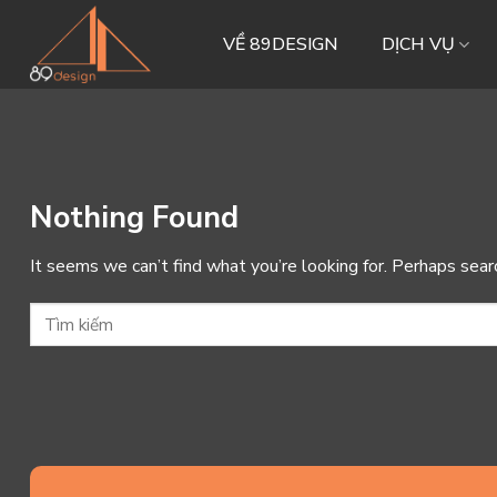
Skip
to
VỀ 89DESIGN
DỊCH VỤ
content
Nothing Found
It seems we can’t find what you’re looking for. Perhaps sear