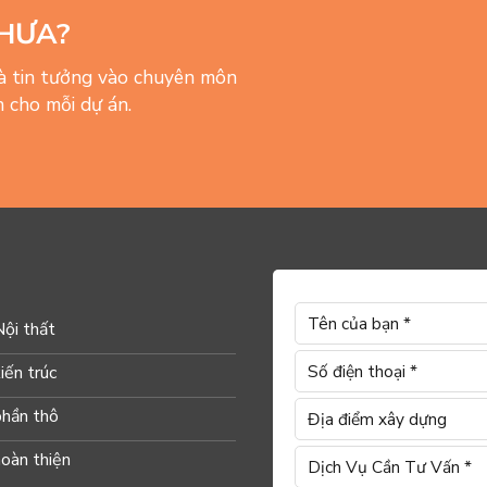
HƯA?
và tin tưởng vào chuyên môn
 cho mỗi dự án.
Nội thất
iến trúc
phần thô
hoàn thiện