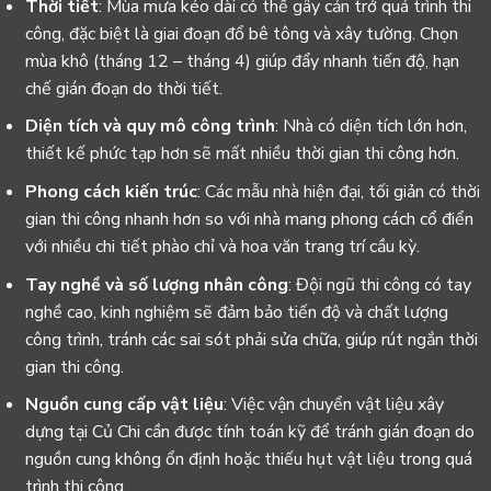
Thời tiết
: Mùa mưa kéo dài có thể gây cản trở quá trình thi
công, đặc biệt là giai đoạn đổ bê tông và xây tường. Chọn
mùa khô (tháng 12 – tháng 4) giúp đẩy nhanh tiến độ, hạn
chế gián đoạn do thời tiết.
Diện tích và quy mô công trình
: Nhà có diện tích lớn hơn,
thiết kế phức tạp hơn sẽ mất nhiều thời gian thi công hơn.
Phong cách kiến trúc
: Các mẫu nhà hiện đại, tối giản có thời
gian thi công nhanh hơn so với nhà mang phong cách cổ điển
với nhiều chi tiết phào chỉ và hoa văn trang trí cầu kỳ.
Tay nghề và số lượng nhân công
: Đội ngũ thi công có tay
nghề cao, kinh nghiệm sẽ đảm bảo tiến độ và chất lượng
công trình, tránh các sai sót phải sửa chữa, giúp rút ngắn thời
gian thi công.
Nguồn cung cấp
vật liệu
: Việc vận chuyển vật liệu xây
dựng tại Củ Chi cần được tính toán kỹ để tránh gián đoạn do
nguồn cung không ổn định hoặc thiếu hụt vật liệu trong quá
trình thi công.