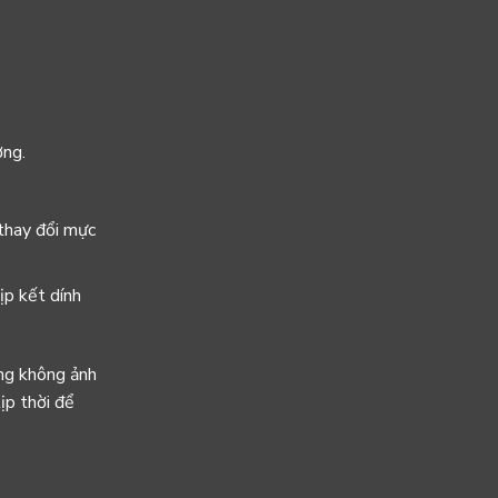
ờng.
 thay đổi mực
ịp kết dính
ờng không ảnh
ịp thời để