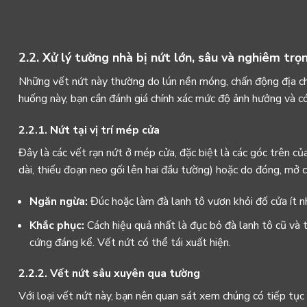
2.2. Xử lý tường nhà bị nứt lớn, sâu và nghiêm trọ
Những vết nứt này thường do lún nền móng, chấn động địa chấ
huống này, bạn cần đánh giá chính xác mức độ ảnh hưởng và c
2.2.1. Nứt tại vị trí mép cửa
Đây là các vết rạn nứt ở mép cửa, đặc biệt là các góc trên củ
dài, thiếu đoạn neo gối lên hai đầu tường) hoặc do đóng, mở 
Ngăn ngừa:
Đúc hoặc làm đà lanh tô vươn khỏi đố cửa ít 
Khắc phục:
Cách hiệu quả nhất là đục bỏ đà lanh tô cũ và 
cứng đáng kể. Vết nứt có thể tái xuất hiện.
2.2.2. Vết nứt sâu xuyên qua tường
Với loại vết nứt này, bạn nên quan sát xem chúng có tiếp tụ