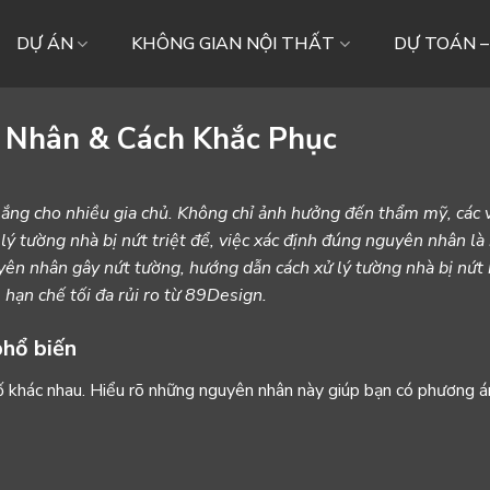
DỰ ÁN
KHÔNG GIAN NỘI THẤT
DỰ TOÁN 
 Nhân & Cách Khắc Phục
 lắng cho nhiều gia chủ. Không chỉ ảnh hưởng đến thẩm mỹ, các 
lý tường nhà bị nứt triệt để, việc xác định đúng nguyên nhân là
guyên nhân gây nứt tường, hướng dẫn cách xử lý tường nhà bị nứt
, hạn chế tối đa rủi ro từ 89Design.
phổ biến
ố khác nhau. Hiểu rõ những nguyên nhân này giúp bạn có phương á