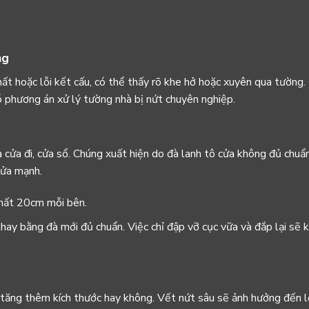
ng
t hoặc lỗi kết cấu, có thể thấy rõ khe hở hoặc xuyên qua tường. 
ó phương án xử lý tường nhà bị nứt chuyên nghiệp.
a cửa đi, cửa sổ. Chúng xuất hiện do đà lanh tô cửa không đủ chuẩ
cửa mạnh.
nhất 20cm mỗi bên.
thay bằng đà mới đủ chuẩn. Việc chỉ đập vỡ cục vữa và đắp lại sẽ
c tăng thêm kích thước hay không. Vết nứt sâu sẽ ảnh hưởng đến 