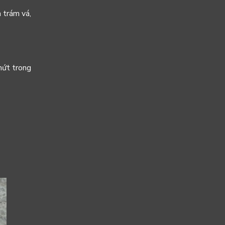
 trám vá,
nứt trong