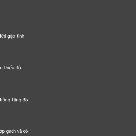
Khi gặp tình
n (thiếu độ
 không tăng độ
lớp gạch và có