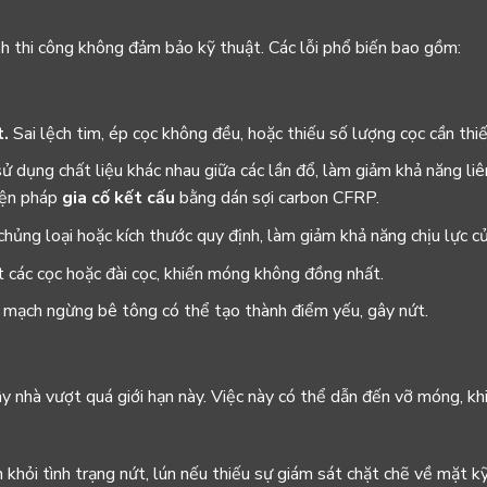
nh thi công không đảm bảo kỹ thuật. Các lỗi phổ biến bao gồm:
.
Sai lệch tim, ép cọc không đều, hoặc thiếu số lượng cọc cần thiế
 dụng chất liệu khác nhau giữa các lần đổ, làm giảm khả năng liê
iện pháp
gia cố kết cấu
bằng dán sợi carbon CFRP.
hủng loại hoặc kích thước quy định, làm giảm khả năng chịu lực củ
 các cọc hoặc đài cọc, khiến móng không đồng nhất.
 mạch ngừng bê tông có thể tạo thành điểm yếu, gây nứt.
y nhà vượt quá giới hạn này. Việc này có thể dẫn đến vỡ móng, kh
khỏi tình trạng nứt, lún nếu thiếu sự giám sát chặt chẽ về mặt kỹ 