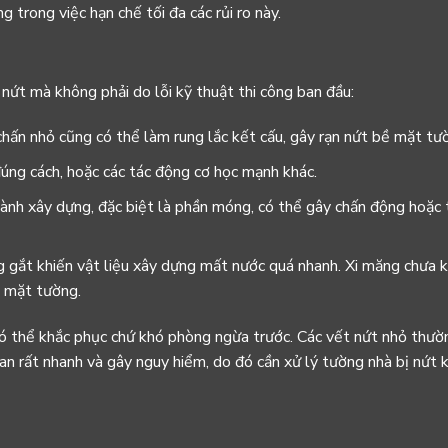
 trong việc hạn chế tối đa các rủi ro này.
nứt mà không phải do lỗi kỹ thuật thi công ban đầu:
hấn nhỏ cũng có thể làm rung lắc kết cấu, gây rạn nứt bề mặt tư
ng cách, hoặc các tác động cơ học mạnh khác.
hành xây dựng, đặc biệt là phần móng, có thể gây chấn động hoặc
 gắt khiến vật liệu xây dựng mất nước quá nhanh. Xi măng chưa k
ề mặt tường.
 có thể khắc phục chứ khó phòng ngừa trước. Các vết nứt nhỏ thư
an rất nhanh và gây nguy hiểm, do đó cần xử lý tường nhà bị nứt k