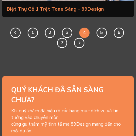
Biệt Thự Gỗ 1 Trệt Tone Sáng – 89Design
1
2
3
4
5
6
7
QUÝ KHÁCH ĐÃ SẴN SÀNG
CHƯA?
Khi quý khách đã hiểu rõ các hạng mục dịch vụ và tin
tưởng vào chuyên môn
cùng gu thẩm mỹ tinh tế mà 89Design mang đến cho
mỗi dự án.