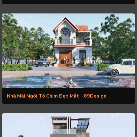
Nhà Mái Ngói Tổ Chim Đẹp Mắt – 89Design