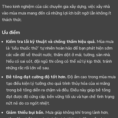
Theo kinh nghiệm của các chuyên gia xây dựng, việc xây nhà
vào mùa mưa mang đến cả những lợi ích bất ngờ lẫn không ít
thách thức.
Ưu điểm
Kiểm tra lỗi kỹ thuật và chống thấm hiệu quả.
Mùa mưa
là “liều thuốc thử” tự nhiên hoàn hảo để bạn phát hiện sớm
các vấn đề về thoát nước, thấm dột ở mái, tường, sàn nhà.
Nếu có sai sót, đội ngũ thi công có thể xử lý kịp thời, tránh
những rắc rối lớn về sau.
Bê tông đạt cường độ tốt hơn.
Độ ẩm cao trong mùa mưa
tạo điều kiện lý tưởng cho quá trình thủy hóa của xi măng
trong bê tông diễn ra chậm và đều. Điều này giúp bê tông
đạt được độ cứng cáp, bền vững tối ưu và hạn chế tình trạng
nứt nẻ do co ngót nhiệt.
Giảm thiểu bụi bẩn.
Mưa giúp không khí trong lành hơn,