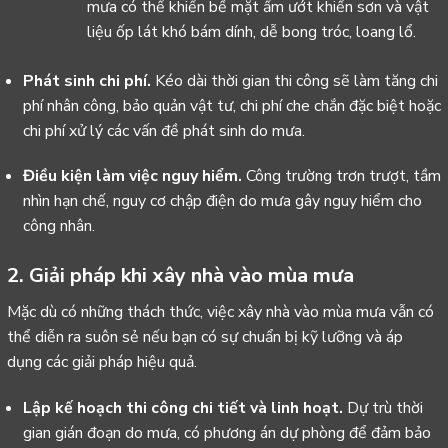
mưa
có thể khiến bề mặt ẩm ướt khiến sơn và vật
liệu ốp lát khó bám dính, dễ bong tróc, loang lổ.
Phát sinh chi phí.
Kéo dài thời gian thi công sẽ làm tăng chi
phí nhân công, bảo quản vật tư, chi phí che chắn đặc biệt hoặc
chi phí xử lý các vấn đề phát sinh do mưa.
Điều kiện làm việc nguy hiểm.
Công trường trơn trượt, tầm
nhìn hạn chế, nguy cơ chập điện do mưa gây nguy hiểm cho
công nhân.
2. Giải pháp khi xây nhà vào mùa mưa
Mặc dù có những thách thức, việc xây nhà vào mùa mưa vẫn có
thể diễn ra suôn sẻ nếu bạn có sự chuẩn bị kỹ lưỡng và áp
dụng các giải pháp hiệu quả.
Lập kế hoạch thi công chi tiết và linh hoạt.
Dự trù thời
gian gián đoạn do mưa, có phương án dự phòng để đảm bảo